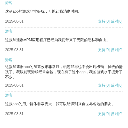
游客
这款app的游戏非常好玩，可以让我消磨时间。
2025-08-31
支持
[0]
反对
[0]
游客
这款加速器VPM应用程序已经为我们带来了无限的隐私和自由。
2025-08-31
支持
[0]
反对
[0]
游客
这款加速器app的加速效果非常好，玩游戏再也不会出现卡顿、掉线的情
况了。我以前玩游戏经常会输，现在有了这个app，我的游戏水平提升了
不少。
2025-08-31
支持
[0]
反对
[0]
游客
这款app的用户群体非常庞大，我可以结识到来自世界各地的朋友。
2025-08-31
支持
[0]
反对
[0]