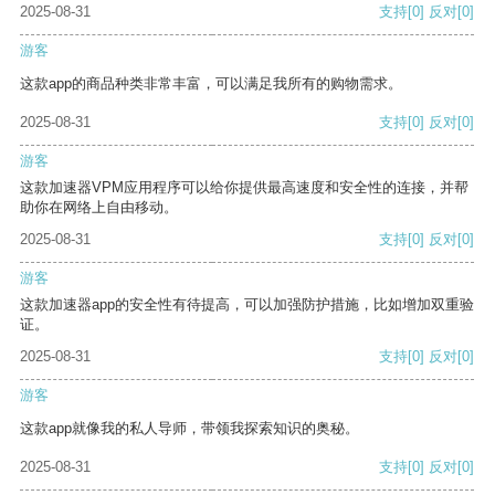
2025-08-31
支持
[0]
反对
[0]
游客
这款app的商品种类非常丰富，可以满足我所有的购物需求。
2025-08-31
支持
[0]
反对
[0]
游客
这款加速器VPM应用程序可以给你提供最高速度和安全性的连接，并帮
助你在网络上自由移动。
2025-08-31
支持
[0]
反对
[0]
游客
这款加速器app的安全性有待提高，可以加强防护措施，比如增加双重验
证。
2025-08-31
支持
[0]
反对
[0]
游客
这款app就像我的私人导师，带领我探索知识的奥秘。
2025-08-31
支持
[0]
反对
[0]