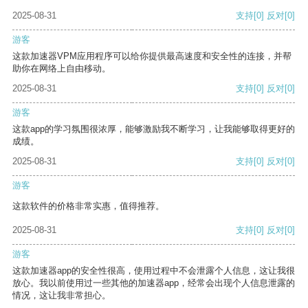
2025-08-31
支持
[0]
反对
[0]
游客
这款加速器VPM应用程序可以给你提供最高速度和安全性的连接，并帮
助你在网络上自由移动。
2025-08-31
支持
[0]
反对
[0]
游客
这款app的学习氛围很浓厚，能够激励我不断学习，让我能够取得更好的
成绩。
2025-08-31
支持
[0]
反对
[0]
游客
这款软件的价格非常实惠，值得推荐。
2025-08-31
支持
[0]
反对
[0]
游客
这款加速器app的安全性很高，使用过程中不会泄露个人信息，这让我很
放心。我以前使用过一些其他的加速器app，经常会出现个人信息泄露的
情况，这让我非常担心。