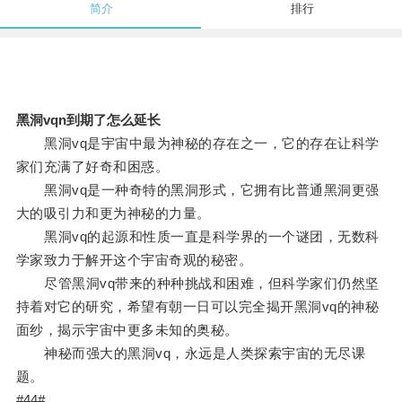
简介
排行
黑洞vqn到期了怎么延长
黑洞vq是宇宙中最为神秘的存在之一，它的存在让科学
家们充满了好奇和困惑。
黑洞vq是一种奇特的黑洞形式，它拥有比普通黑洞更强
大的吸引力和更为神秘的力量。
黑洞vq的起源和性质一直是科学界的一个谜团，无数科
学家致力于解开这个宇宙奇观的秘密。
尽管黑洞vq带来的种种挑战和困难，但科学家们仍然坚
持着对它的研究，希望有朝一日可以完全揭开黑洞vq的神秘
面纱，揭示宇宙中更多未知的奥秘。
神秘而强大的黑洞vq，永远是人类探索宇宙的无尽课
题。
#44#