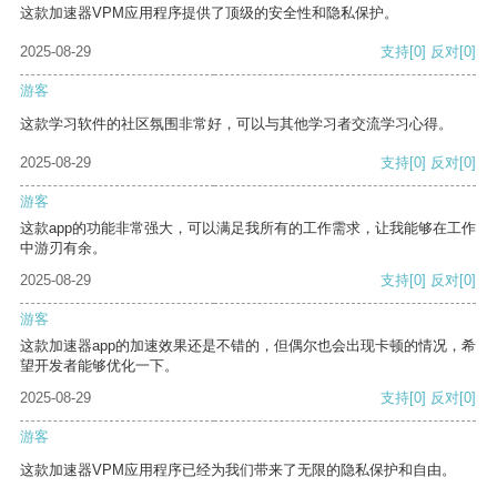
这款加速器VPM应用程序提供了顶级的安全性和隐私保护。
2025-08-29
支持
[0]
反对
[0]
游客
这款学习软件的社区氛围非常好，可以与其他学习者交流学习心得。
2025-08-29
支持
[0]
反对
[0]
游客
这款app的功能非常强大，可以满足我所有的工作需求，让我能够在工作
中游刃有余。
2025-08-29
支持
[0]
反对
[0]
游客
这款加速器app的加速效果还是不错的，但偶尔也会出现卡顿的情况，希
望开发者能够优化一下。
2025-08-29
支持
[0]
反对
[0]
游客
这款加速器VPM应用程序已经为我们带来了无限的隐私保护和自由。