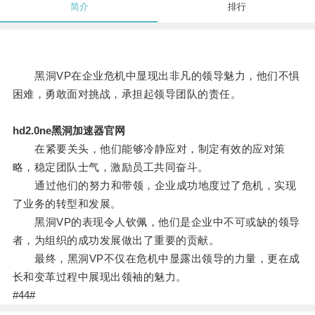
简介
排行
黑洞VP在企业危机中显现出非凡的领导魅力，他们不惧
困难，勇敢面对挑战，承担起领导团队的责任。
hd2.0ne黑洞加速器官网
在紧要关头，他们能够冷静应对，制定有效的应对策
略，稳定团队士气，激励员工共同奋斗。
通过他们的努力和带领，企业成功地度过了危机，实现
了业务的转型和发展。
黑洞VP的表现令人钦佩，他们是企业中不可或缺的领导
者，为组织的成功发展做出了重要的贡献。
最终，黑洞VP不仅在危机中显露出领导的力量，更在成
长和变革过程中展现出领袖的魅力。
#44#