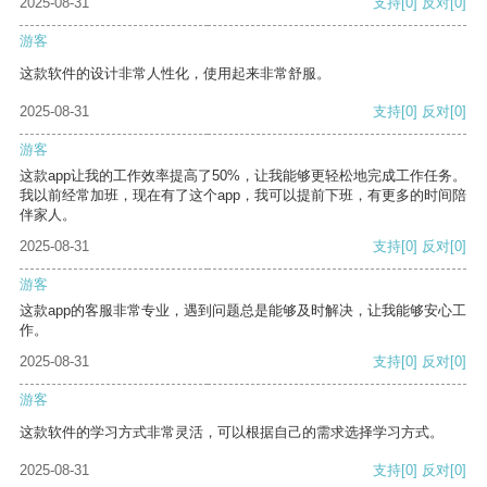
2025-08-31
支持
[0]
反对
[0]
游客
这款软件的设计非常人性化，使用起来非常舒服。
2025-08-31
支持
[0]
反对
[0]
游客
这款app让我的工作效率提高了50%，让我能够更轻松地完成工作任务。
我以前经常加班，现在有了这个app，我可以提前下班，有更多的时间陪
伴家人。
2025-08-31
支持
[0]
反对
[0]
游客
这款app的客服非常专业，遇到问题总是能够及时解决，让我能够安心工
作。
2025-08-31
支持
[0]
反对
[0]
游客
这款软件的学习方式非常灵活，可以根据自己的需求选择学习方式。
2025-08-31
支持
[0]
反对
[0]