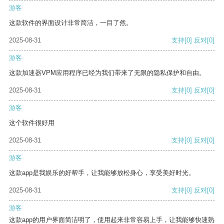
游客
这款软件的界面设计非常简洁，一目了然。
2025-08-31
支持
[0]
反对
[0]
游客
这款加速器VPM应用程序已经为我们带来了无限的隐私保护和自由。
2025-08-31
支持
[0]
反对
[0]
游客
这个软件很好用
2025-08-31
支持
[0]
反对
[0]
游客
这款app是我娱乐的好帮手，让我能够放松身心，享受美好时光。
2025-08-31
支持
[0]
反对
[0]
游客
这款app的用户界面简洁明了，使用起来非常容易上手，让我能够快速熟